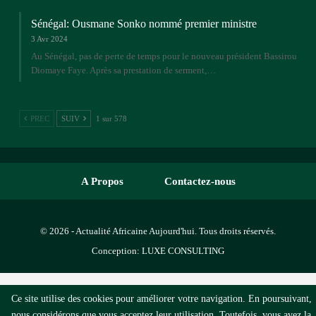
Sénégal: Ousmane Sonko nommé premier ministre
3 Avr 2024
Au Sénégal, pas de perte de temps pour le nouveau président Bassirou
Diomaye Faye. Après sa prestation de serment,…
PREC
SUIV
1 sur 578
A Propos
Contactez-nous
© 2026 - Actualité Africaine Aujourd'hui. Tous droits réservés.
Conception:
LUXE CONSULTING
Ce site utilise des cookies pour améliorer votre navigation. En poursuivant,
nous considérons que vous acceptez leur utilisation. Toutefois, vous avez la