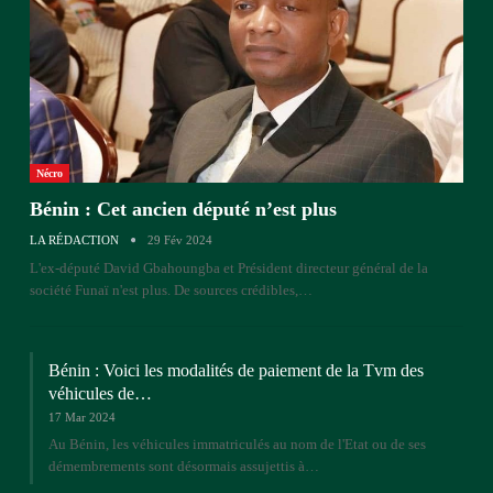
Nécro
Bénin : Cet ancien député n’est plus
LA RÉDACTION
29 Fév 2024
L'ex-député David Gbahoungba et Président directeur général de la
société Funaï n'est plus. De sources crédibles,…
Bénin : Voici les modalités de paiement de la Tvm des
véhicules de…
17 Mar 2024
Au Bénin, les véhicules immatriculés au nom de l'Etat ou de ses
démembrements sont désormais assujettis à…