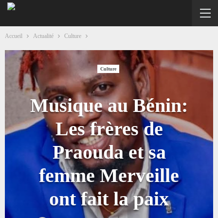
Accueil
Actualité
Culture
Culture
Musique au Bénin:
Les frères de
Praouda et sa
femme Merveille
ont fait la paix