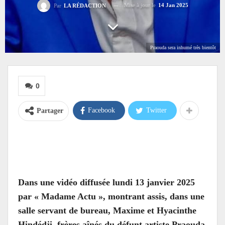
Mise à jour le
14 Jan 2025
Par
LA RÉDACTION
Praouda sera inhumé très bientôt
0
Facebook
Twitter
Partager
Dans une vidéo diffusée lundi 13 janvier 2025
par « Madame Actu », montrant assis, dans une
salle servant de bureau, Maxime et Hyacinthe
Hindédji, frères aînés du défunt artiste Praouda