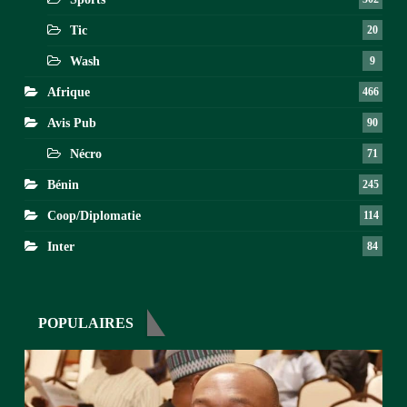
Tic
20
Wash
9
Afrique
466
Avis Pub
90
Nécro
71
Bénin
245
Coop/Diplomatie
114
Inter
84
POPULAIRES