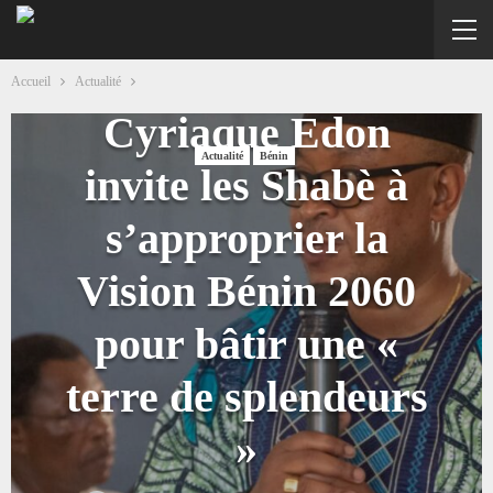
Odé Ibilè 2026 :
Accueil
Actualité
Cyriaque Edon
Actualité
Bénin
invite les Shabè à
s’approprier la
Vision Bénin 2060
pour bâtir une «
terre de splendeurs
»