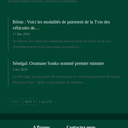
société Funaï n'est plus. De sources crédibles,…
Bénin : Voici les modalités de paiement de la Tvm des
véhicules de…
17 Mar 2024
Au Bénin, les véhicules immatriculés au nom de l'Etat ou de ses
démembrements sont désormais assujettis à…
Sénégal: Ousmane Sonko nommé premier ministre
3 Avr 2024
Au Sénégal, pas de perte de temps pour le nouveau président Bassirou
Diomaye Faye. Après sa prestation de serment,…
PREC
SUIV
1 sur 578
A Propos
Contactez-nous