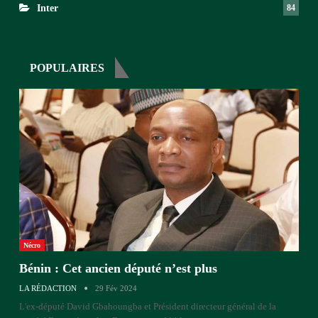
Inter
84
POPULAIRES
Nécro
Bénin : Cet ancien député n’est plus
LA RÉDACTION
29 Fév 2024
L'ex-député David Gbahoungba et Président directeur général de la